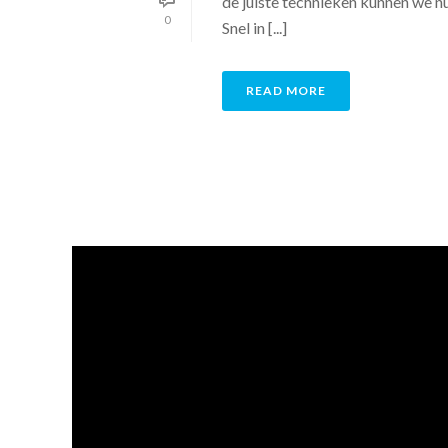
de juiste technieken kunnen we n
0
Snel in [...]
READ MORE