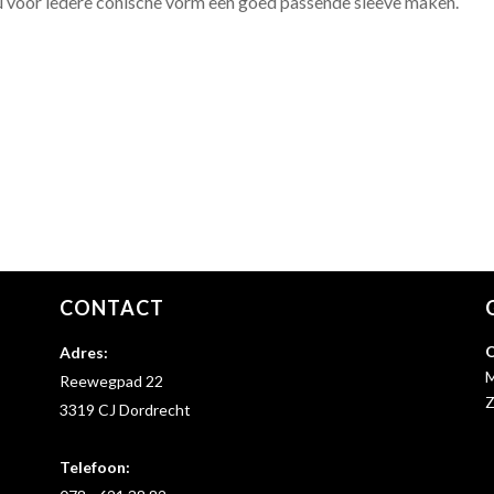
u voor iedere conische vorm een goed passende sleeve maken.
CONTACT
O
Adres:
M
Reewegpad 22
Z
3319 CJ Dordrecht
Telefoon: