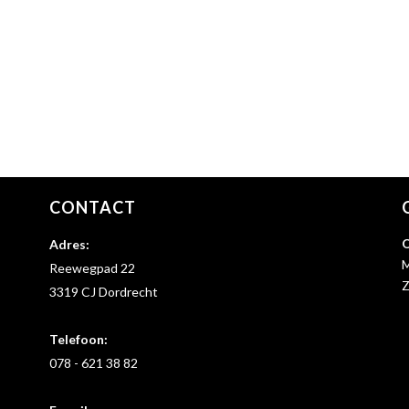
CONTACT
O
Adres:
M
Reewegpad 22
Z
3319 CJ Dordrecht
Telefoon:
078 - 621 38 82