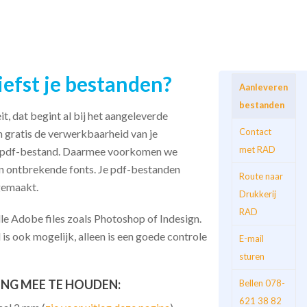
iefst je bestanden?
Aanleveren
bestanden
, dat begint al bij het aangeleverde
Contact
 gratis de verwerkbaarheid van je
met RAD
een pdf-bestand. Daarmee voorkomen we
 ontbrekende fonts. Je pdf-bestanden
Route naar
gemaakt.
Drukkerij
RAD
e Adobe files zoals Photoshop of Indesign.
s ook mogelijk, alleen is een goede controle
E-mail
sturen
NG MEE TE HOUDEN:
Bellen 078-
621 38 82