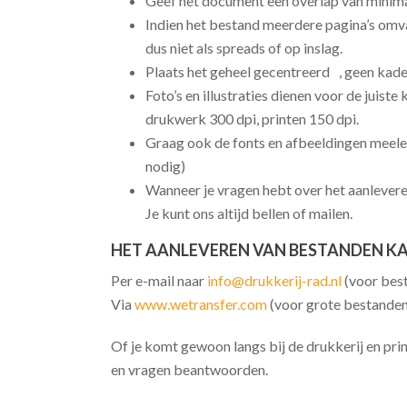
Geef het document een overlap van minim
Indien het bestand meerdere pagina’s omvat
dus niet als spreads of op inslag.
Plaats het geheel gecentreerd , geen kade
Foto’s en illustraties dienen voor de juiste
drukwerk 300 dpi, printen 150 dpi.
Graag ook de fonts en afbeeldingen meelev
nodig)
Wanneer je vragen hebt over het aanlevere
Je kunt ons altijd bellen of mailen.
HET AANLEVEREN VAN BESTANDEN KA
Per e-mail naar
info@drukkerij-rad.nl
(voor bes
Via
www.wetransfer.com
(voor grote bestanden
Of je komt gewoon langs bij de drukkerij en pr
en vragen beantwoorden.