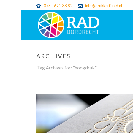
078 - 621 38 82
info@drukkerij-rad.nl
ARCHIVES
Tag Archives for: "hoogdruk"