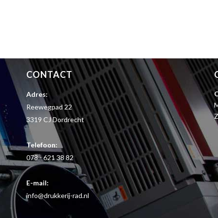
CONTACT
O
Adres:
M
Reewegpad 22
Z
3319 CJ Dordrecht
Telefoon:
078 - 621 38 82
E-mail:
info@drukkerij-rad.nl