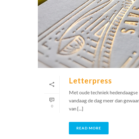
Letterpress
Met oude techniek hedendaagse i
vandaag de dag meer dan gewaarde
0
van [...]
READ MORE