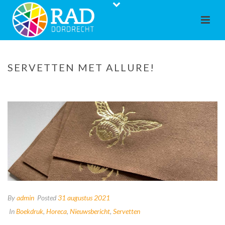
SERVETTEN MET ALLURE!
By
admin
Posted
31 augustus 2021
In
Boekdruk
,
Horeca
,
Nieuwsbericht
,
Servetten