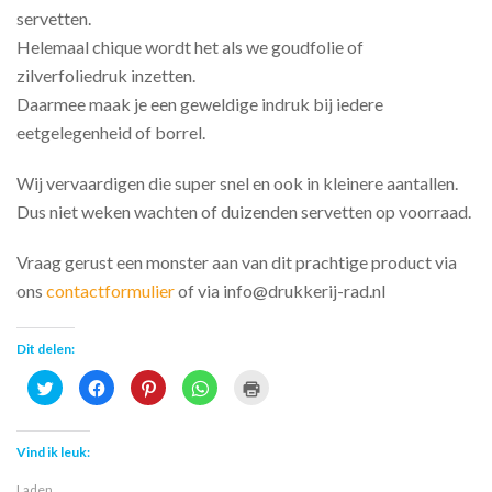
servetten.
Helemaal chique wordt het als we goudfolie of
zilverfoliedruk inzetten.
Daarmee maak je een geweldige indruk bij iedere
eetgelegenheid of borrel.
Wij vervaardigen die super snel en ook in kleinere aantallen.
Dus niet weken wachten of duizenden servetten op voorraad.
Vraag gerust een monster aan van dit prachtige product via
ons
contactformulier
of via info@drukkerij-rad.nl
Dit delen:
K
K
K
K
K
l
l
l
l
l
i
i
i
i
i
k
k
k
k
k
o
o
o
o
o
m
m
m
m
m
Vind ik leuk:
t
t
o
t
a
e
e
p
e
f
d
d
P
d
t
Laden...