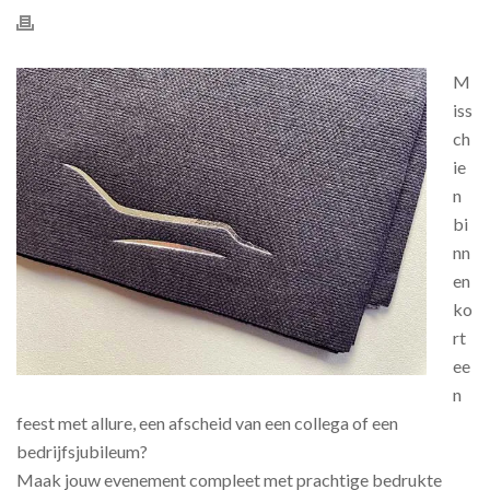
M
iss
ch
ie
n
bi
nn
en
ko
rt
ee
n
feest met allure, een afscheid van een collega of een
bedrijfsjubileum?
Maak jouw evenement compleet met prachtige bedrukte