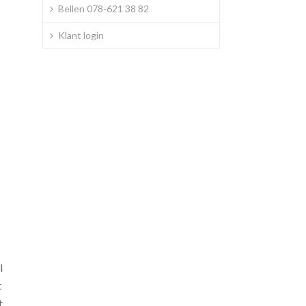
Bellen 078-621 38 82
Klant login
l
t
t