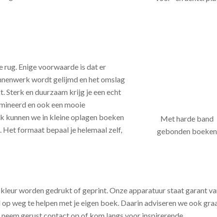
 rug. Enige voorwaarde is dat er
binnenwerk wordt gelijmd en het omslag
. Sterk en duurzaam krijg je een echt
mineerd en ook een mooie
k kunnen we in kleine oplagen boeken
Met harde band
. Het formaat bepaal je helemaal zelf,
gebonden boeke
 kleur worden gedrukt of geprint. Onze apparatuur staat garant v
d op weg te helpen met je eigen boek. Daarin adviseren we ook gra
 neem gerust contact op of kom langs voor inspirerende