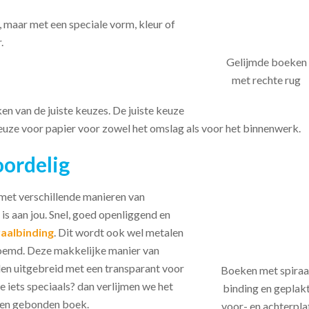
, maar met een speciale vorm, kleur of
.
Gelijmde boeken
met rechte rug
n van de juiste keuzes. De juiste keuze
keuze voor papier voor zowel het omslag als voor het binnenwerk.
oordelig
et verschillende manieren van
is aan jou. Snel, goed openliggend en
raalbinding
. Dit wordt ook wel metalen
oemd. Deze makkelijke manier van
n uitgebreid met een transparant voor
Boeken met spiraa
je iets speciaals? dan verlijmen we het
binding en geplak
een gebonden boek.
voor- en achterpla